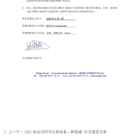
上一个：
2合1 组合式RTM注射设备---树脂罐+3L活塞泵注射
ꄴ