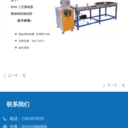
上一个：
无
ꄴ
下一个：
无
ꄲ
联系我们
电话：
13913970539
传真：
0519-83860806